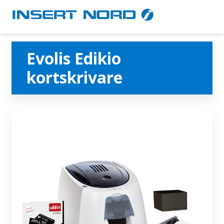
Evolis Edikio
kortskrivare