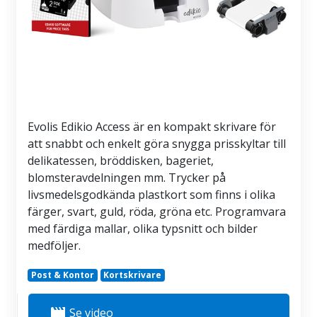
Evolis Edikio Access är en kompakt skrivare för
att snabbt och enkelt göra snygga prisskyltar till
delikatessen, bröddisken, bageriet,
blomsteravdelningen mm. Trycker på
livsmedelsgodkända plastkort som finns i olika
färger, svart, guld, röda, gröna etc. Programvara
med färdiga mallar, olika typsnitt och bilder
medföljer.
Post & Kontor
Kortskrivare
movie
Se video