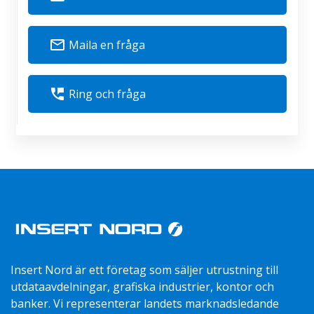
mail_outline
Maila en fråga
perm_phone_msg
Ring och fråga
Insert Nord är ett företag som säljer utrustning till
utdataavdelningar, grafiska industrier, kontor och
banker. Vi representerar landets marknadsledande