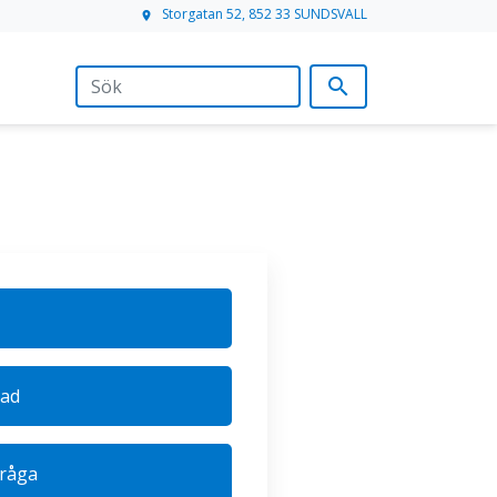
Storgatan 52, 852 33 SUNDSVALL
location_on
search
lad
fråga