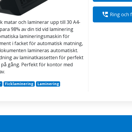
perm_phone_msg
Ring och 
 matar och laminerar upp till 30 A4-
para 98% av din tid vid laminering
omatiska lamineringsmaskin för
ment i facket för automatisk matning,
dokumenten lamineras automatiskt.
addning av laminatkassetten för perfekt
på gång. Perfekt för kontor med
av.
r
Ficklaminering
Laminering