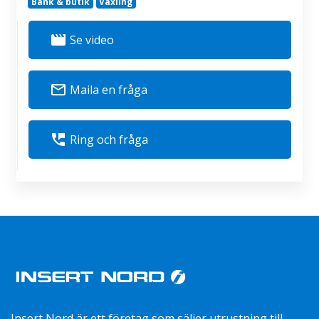
Bank & butik
Växling
movie
Se video
mail_outline
Maila en fråga
perm_phone_msg
Ring och fråga
Insert Nord är ett företag som säljer utrustning till