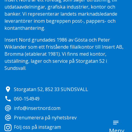
utdataavdelningar, grafiska industrier, kontor och
banker. Vi representerar landets marknadsledande
leverantörer inom begreppen post-, pappers- och
kontanthantering.
Insert Nord grundades 1986 av Gösta och Peter
Wiklander som ett fristående filialkontor till Insert AB,
Bromma (etablerat 1981). Vi finns med kontor,
utställning, lager och service på Storgatan 52 i
Sundsvall.
location_on
Storgatan 52, 852 33 SUNDSVALL
call
060-154949
alternate_email
info@insertnord.com
alternate_email
Prenumerera på nyhetsbrev
Följ oss på instagram
Meny