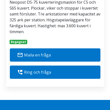
Neopost DS-75 kuverteringsmaskin för C5 och
S65 kuvert. Plockar, viker och stoppar i kuvertet
samt försluter. Tre arkstationer med kapacitet av
325 ark per station. Högstapelavläggare för
färdiga kuvert. Hastighet: max 3.600 kuvert i
timmen.
Begagnat
mail_outline
Maila en fråga
perm_phone_msg
Ring och fråga