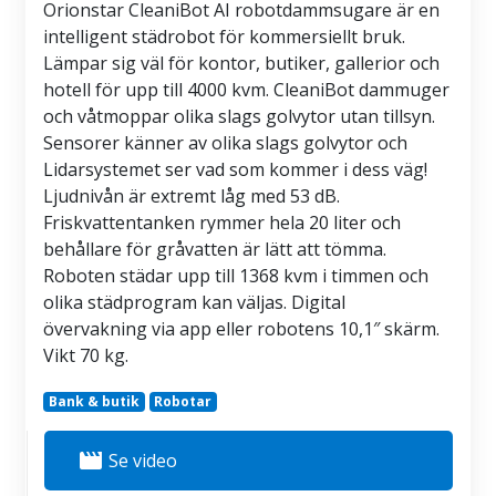
Orionstar CleaniBot AI robotdammsugare är en
intelligent städrobot för kommersiellt bruk.
Lämpar sig väl för kontor, butiker, gallerior och
hotell för upp till 4000 kvm. CleaniBot dammuger
och våtmoppar olika slags golvytor utan tillsyn.
Sensorer känner av olika slags golvytor och
Lidarsystemet ser vad som kommer i dess väg!
Ljudnivån är extremt låg med 53 dB.
Friskvattentanken rymmer hela 20 liter och
behållare för gråvatten är lätt att tömma.
Roboten städar upp till 1368 kvm i timmen och
olika städprogram kan väljas. Digital
övervakning via app eller robotens 10,1″ skärm.
Vikt 70 kg.
Bank & butik
Robotar
movie
Se video