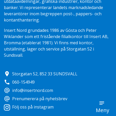
utdataavdelningar, grafiska industrier, kontor och
banker. Vi representerar landets marknadsledande
leverantörer inom begreppen post-, pappers- och
kontanthantering.
Insert Nord grundades 1986 av Gösta och Peter
Wiklander som ett fristående filialkontor till Insert AB,
Bromma (etablerat 1981). Vi finns med kontor,
utställning, lager och service på Storgatan 52 i
Sundsvall.
location_on
Storgatan 52, 852 33 SUNDSVALL
call
060-154949
alternate_email
info@insertnord.com
alternate_email
Prenumerera på nyhetsbrev
Följ oss på instagram
Meny