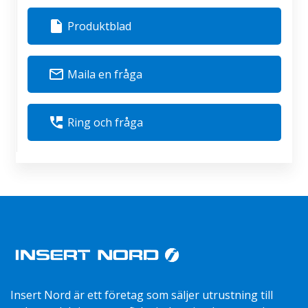
insert_drive_file
Produktblad
mail_outline
Maila en fråga
perm_phone_msg
Ring och fråga
Insert Nord är ett företag som säljer utrustning till