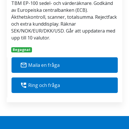
TBM EP-100 sedel- och värderäknare. Godkänd
av Europeiska centralbanken (ECB).
Äkthetskontroll, scanner, totalsumma. Rejectfack
och extra kunddisplay. Räknar
SEK/NOK/EUR/DKK/USD. Går att uppdatera med
upp till 10 valutor.
Begagnat
mail_outline
Maila en fråga
perm_phone_msg
Ring och fråga