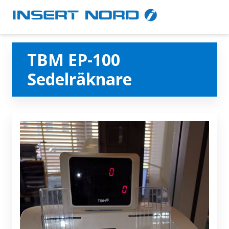
TBM EP-100
Sedelräknare