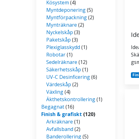
Kösystem
(4)
Myntdeponering
(5)
Myntförpackning
(2)
Mynträknare
(2)
Nyckelskåp
(3)
Id
Paketskåp
(3)
Plexiglasskydd
(1)
Ide
Robotar
(1)
Skä
Sedelräknare
(12)
gs
Säkerhetsskåp
(1)
Fin
UV-C Desinficering
(6)
Värdeskåp
(2)
Växling
(4)
Äkthetskontrollering
(1)
Begagnat
(16)
Finish & grafiskt
(120)
Arkräknare
(1)
Avfallsband
(2)
Banderollering
(5)