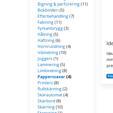
Bigning & perforering
(11)
Bokbinderi
(5)
Efterbehandling
(7)
Falsning
(11)
Fyrkantsrygg
(3)
Hålning
(5)
Häftning
(6)
Id
Hörnrundning
(4)
Inbindning
(10)
Ide
Joggers
(1)
mm 
Laminering
(5)
pre
Limbindning
(8)
Papperssaxar
(4)
Fin
Printers
(8)
Rullskärning
(2)
Skärautomat
(4)
Skärbord
(8)
Skärning
(10)
Stansning
(1)