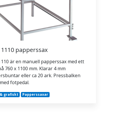
l 1110 papperssax
 1110 är en manuell papperssax med ett
på 760 x 1100 mm. Klarar 4 mm
sbuntar eller ca 20 ark. Pressbalken
med fotpedal.
 & grafiskt
Papperssaxar