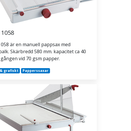
l 1058
 1058 är en manuell pappsax med
alk. Skärbredd 580 mm. kapacitet ca 40
t gången vid 70 gsm papper.
 & grafiskt
Papperssaxar