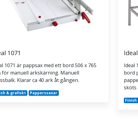
eal 1071
Idea
al 1071 är pappsax med ett bord 506 x 765
Ideal
för manuell arkskärning. Manuell
bord 
ssbalk. Klarar ca 40 ark åt gången.
papper
sköts 
ish & grafiskt
Papperssaxar
Finish