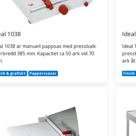
eal 1038
Idea
al 1038 är manuell pappsax med pressbalk.
Ideal
rbredd 385 mm. Kapacitet ca 50 ark vid 70
pressb
m.
ark å
ish & grafiskt
Papperssaxar
Finish