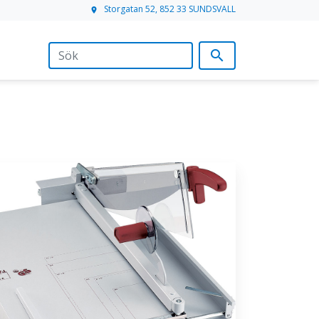
Storgatan 52, 852 33 SUNDSVALL
location_on
search