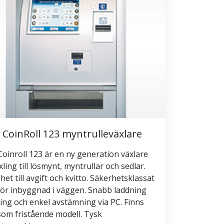
 CoinRoll 123 myntrulleväxlare
oinroll 123 är en ny generation växlare
xling till lösmynt, myntrullar och sedlar.
het till avgift och kvitto. Säkerhetsklassat
för inbyggnad i väggen. Snabb laddning
ing och enkel avstämning via PC. Finns
som fristående modell. Tysk