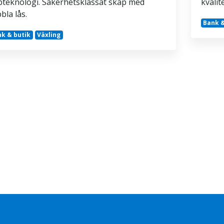
teknologi. Säkerhetsklassat skåp med
kvalit
bla lås.
Bank &
k & butik
Växling