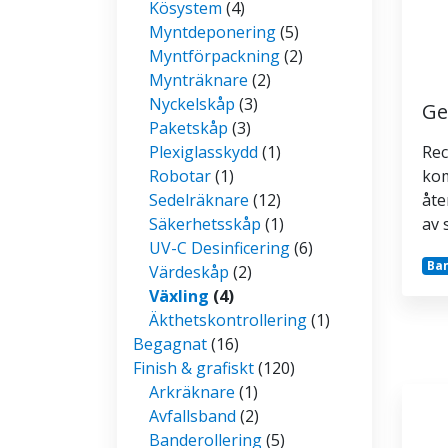
Kösystem
(4)
Myntdeponering
(5)
Myntförpackning
(2)
Mynträknare
(2)
Nyckelskåp
(3)
Ge
Paketskåp
(3)
Plexiglasskydd
(1)
Rec
Robotar
(1)
kom
Sedelräknare
(12)
åte
Säkerhetsskåp
(1)
av 
UV-C Desinficering
(6)
Ban
Värdeskåp
(2)
Växling
(4)
Äkthetskontrollering
(1)
Begagnat
(16)
Finish & grafiskt
(120)
Arkräknare
(1)
Avfallsband
(2)
Banderollering
(5)