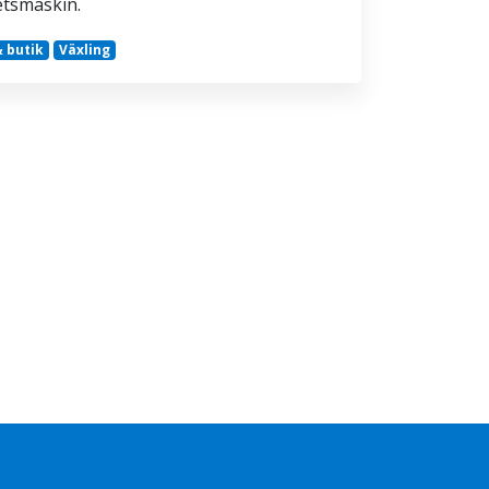
etsmaskin.
 butik
Växling