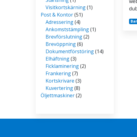
web
Visitkortskärning
(1)
dub
Post & Kontor
(51)
Adressering
(4)
Ban
Ankomststämpling
(1)
Brevförslutning
(2)
Brevöppning
(6)
Dokumentförstöring
(14)
Elhäftning
(3)
Ficklaminering
(2)
Frankering
(7)
Kortskrivare
(3)
Kuvertering
(8)
Öljettmaskiner
(2)