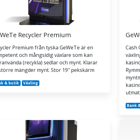
WeTe Recycler Premium
GeWe
ycler Premium från tyska GeWeTe är en
Cash 
petent och mångsidig växlare som kan
växlin
ranvända (recykla) sedlar och mynt. Klarar
kasino
större mängder mynt. Stor 19″ pekskärm
Rymmer
myntm
k & butik
Växling
kasin
utmatn
Bank &