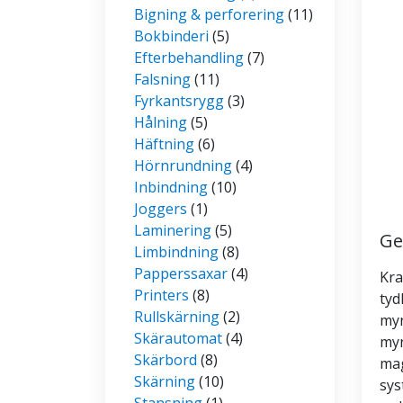
Bigning & perforering
(11)
Bokbinderi
(5)
Efterbehandling
(7)
Falsning
(11)
Fyrkantsrygg
(3)
Hålning
(5)
Häftning
(6)
Hörnrundning
(4)
Inbindning
(10)
Joggers
(1)
Laminering
(5)
Ge
Limbindning
(8)
Papperssaxar
(4)
Kra
Printers
(8)
tyd
Rullskärning
(2)
myn
Skärautomat
(4)
myn
Skärbord
(8)
mag
Skärning
(10)
sys
Stansning
(1)